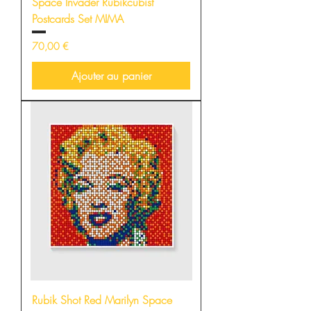
Space Invader Rubikcubist
Postcards Set MIMA
Prix
70,00 €
Ajouter au panier
Rubik Shot Red Marilyn Space