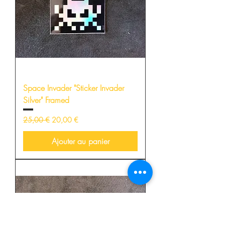
Space Invader "Sticker Invader
Silver" Framed
Prix original
Prix promotionnel
25,00 €
20,00 €
Ajouter au panier