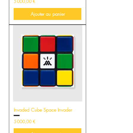
Prix
5 000,00 €
Ajouter au panier
Invaded Cube Space Invader
Prix
5 000,00 €