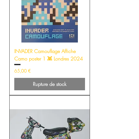
INVADER Camouflage Affiche
Camo poster 1 👾 Londres 2024
Prix
65,00 €
Rupture de stock