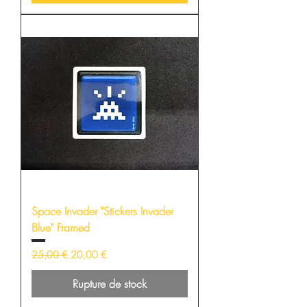
Space Invader "Stickers Invader
Blue" Framed
Prix original
Prix promotionnel
25,00 €
20,00 €
Rupture de stock