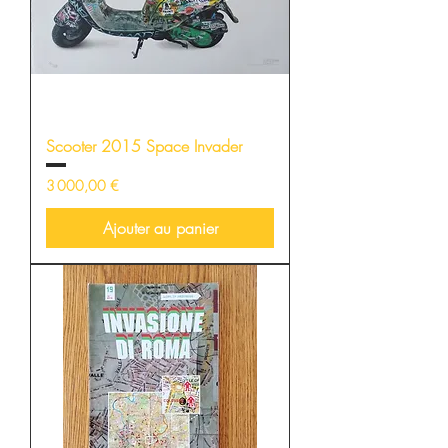
Scooter 2015 Space Invader
Prix
3 000,00 €
Ajouter au panier