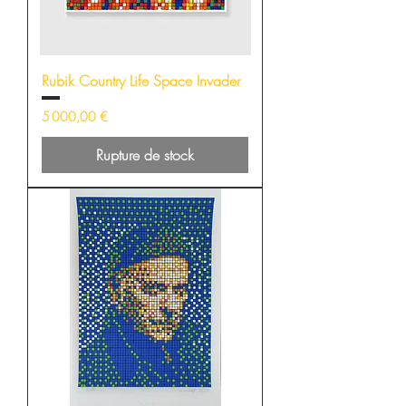
Rubik Country Life Space Invader
Prix
5 000,00 €
Rupture de stock