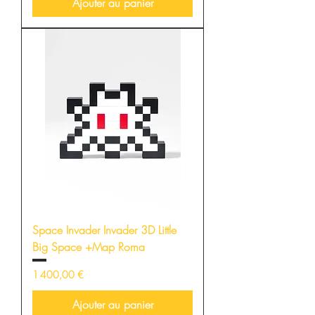
Ajouter au panier
Space Invader Invader 3D Little
Big Space +Map Roma
Prix
1 400,00 €
Ajouter au panier