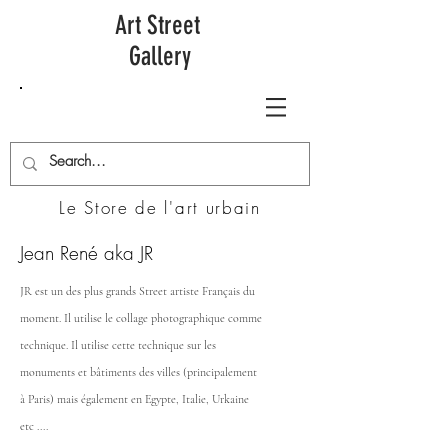
Art Street
Gallery
Le Store de l'art urbain
Jean René aka JR
JR est un des plus grands Street artiste Français du
moment. Il utilise le collage photographique comme
technique. Il utilise cette technique sur les
monuments et
bâtiments
des villes (principalement
à Paris) mais également en Egypte, Italie, Urkaine
etc ....