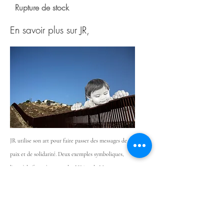
Rupture de stock
En savoir plus sur JR,
JR utilise son art pour faire passer des messages de
paix et de solidarité. Deux exemples symboliques,
l'une à la frontière entre les USA et le Mexique sur
le mur de séparation et l'autre suite à la guerre en
Urkaine. On voit bien qu'au fil du temps, le street
art est de plus en plus engagé comme la
société
d'aujourd'hui. Les oeuvres dans les rues reflètent les