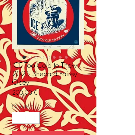
ICE Too Cold to Thaw
2025 Shepard Fairey
Obey
Prix
200,00 €
Quantité
*