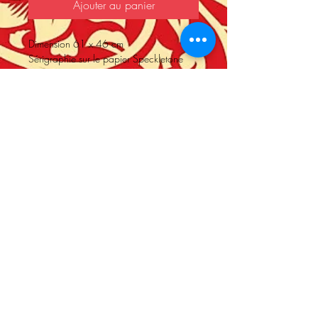
Ajouter au panier
Dimension 61 x 46 cm
Sérigraphie sur le papier Speckletone
crème. Signé par Shepard Fairey
Numéro d'édition de 400.
Année 2025
Store Policy